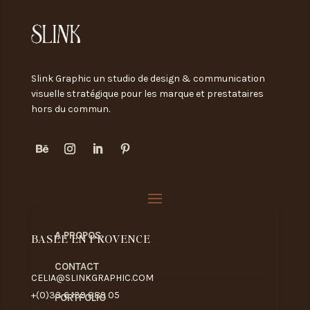
Slink Graphic un studio de design & communication
visuelle stratégique pour les marque et prestataires
hors du commun.
A PROPOS
BASÉE EN PROVENCE
CONTACT
CELIA@SLINKGRAPHIC.COM
+(0)33 6 139 889 05
PORTFOLIO